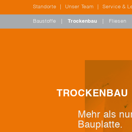
Standorte
Unser Team
Service & L
Baustoffe
Trockenbau
Fliesen
T
R
O
C
K
E
N
B
A
U
M
e
h
r
a
l
s
n
u
B
a
u
p
l
a
t
t
e
.