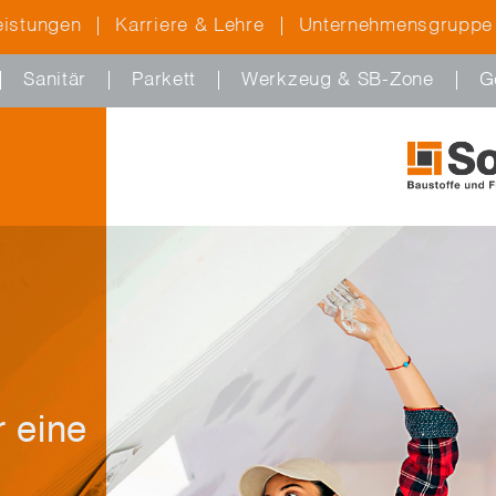
eistungen
Karriere & Lehre
Unternehmensgruppe
Sanitär
Parkett
Werkzeug & SB-Zone
G
r
e
i
n
e