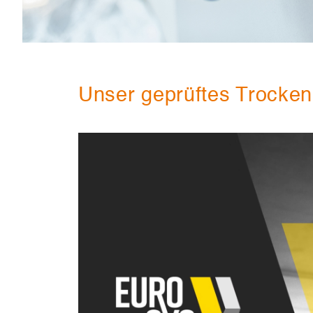
Unser geprüftes Trocke
Video-
Player